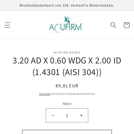
Direkt
Mindestbestellwert von 35€. Verkauf in Meterstücken.
zum
Inhalt
Warenko
ACUFIRM-ROHRE
oduktinformationen
3.20 AD X 0.60 WDG X 2.00 ID
ringen
(1.4301 (AISI 304))
Normaler
€9,81 EUR
Preis
Versand
wird beim Checkout berechnet
Meter
Verringere
Erhöhe
die
die
Menge
Menge