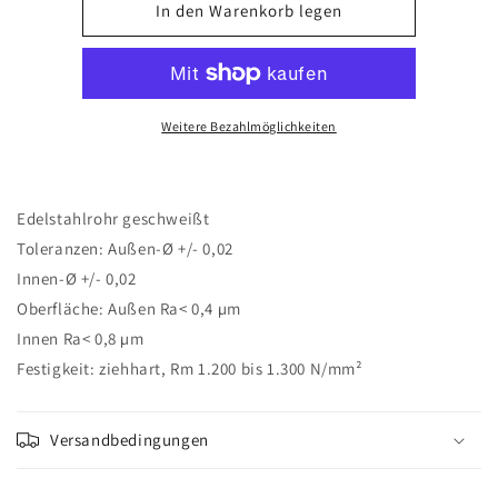
für
für
In den Warenkorb legen
3.20
3.20
AD
AD
X
X
0.60
0.60
WDG
WDG
Weitere Bezahlmöglichkeiten
X
X
2.00
2.00
ID
ID
Edelstahlrohr geschweißt
(1.4301
(1.4301
(AISI
(AISI
Toleranzen: Außen-Ø +/- 0,02
304))
304))
Innen-Ø +/- 0,02
Oberfläche: Außen Ra< 0,4 µm
Innen Ra< 0,8 µm
Festigkeit: ziehhart, Rm 1.200 bis 1.300 N/mm²
Versandbedingungen